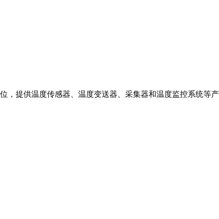
位，提供温度传感器、温度变送器、采集器和温度监控系统等产